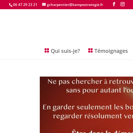
06 47 29 23 21
gcharpentier@kampostrategie.fr
Qui suis-je?
Témoignages