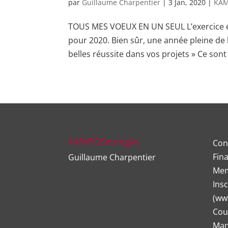
par
Guillaume Charpentier
|
3 Jan, 2020
|
KAM
TOUS MES VOEUX EN UN SEUL L’exercice ét
pour 2020. Bien sûr, une année pleine de
belles réussite dans vos projets » Ce sont 
KAMPOStratégie
Con
Fina
Guillaume Charpentier
Mem
Insc
(
www
Cou
Man