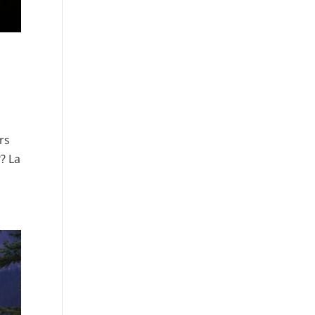
rs
? La