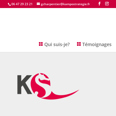
06 47 29 23 21
gcharpentier@kampostrategie.fr
Qui suis-je?
Témoignages