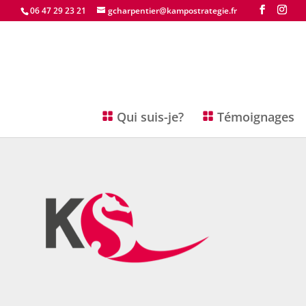
06 47 29 23 21
gcharpentier@kampostrategie.fr
Qui suis-je?
Témoignages